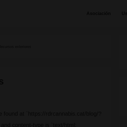
ión
Asociación
U
l
ecursos exteriores
s
 found at `https://rdrcannabis.cat/blog/?
 and content-type is `text/html;