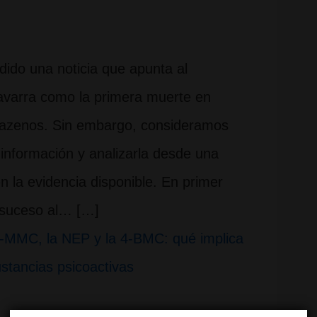
ndido una noticia que apunta al
Navarra como la primera muerte en
itazenos. Sin embargo, consideramos
 información y analizarla desde una
n la evidencia disponible. En primer
l suceso al… […]
2-MMC, la NEP y la 4-BMC: qué implica
ustancias psicoactivas