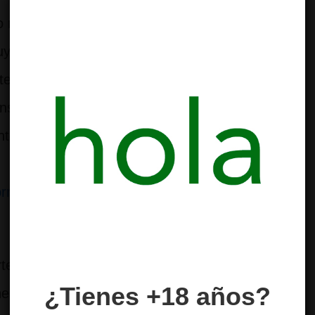
recientemente la prohibición de la 2-
yendo a estas sustancias dentro de la
ste tipo de actualizaciones buscan dar
nstante cambio, en el que aparecen con
téticos cuyos efectos y riesgos no
rmato inédito con riesgos conocidos
te de la Policía Nacional de un alijo de
¿Tienes +18 años?
e un hecho inédito en el mercado de