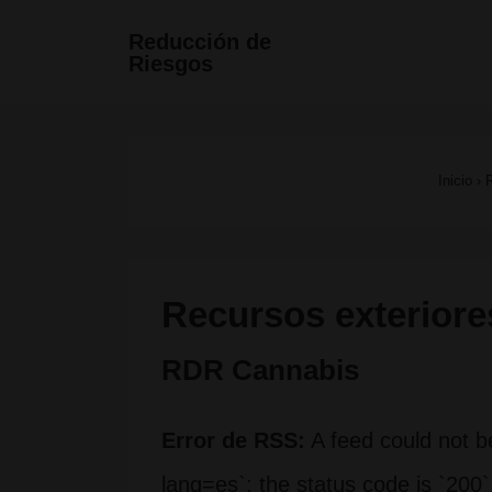
↓
Navegac
Reducción de
Riesgos
Saltar
principa
al
contenido
Inicio
›
R
principal
Recursos exteriore
RDR Cannabis
Error de RSS:
A feed could not be
lang=es`; the status code is `200`