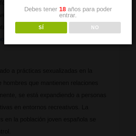
rmación facilitada por el Ministerio del
Debes tener
18
años para poder
a vez que esta sustancia se detecta en
entrar.
entación muy poco… […]
SÍ
NO
oblación joven española
ado a prácticas sexualizadas en la
e hombres que mantienen relaciones
mente, se está expandiendo a personas
ctivas en entornos recreativos. La
 en la población joven española se
rol.