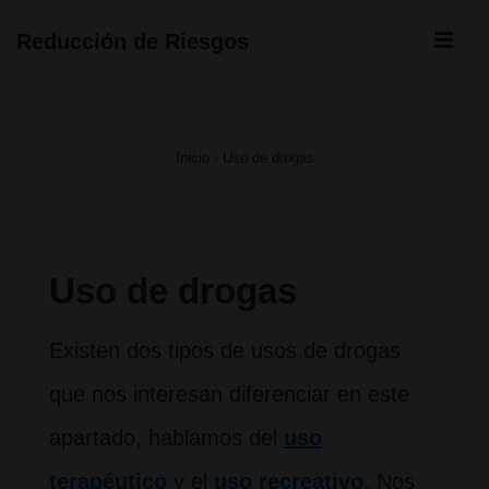
↓
ME
Reducción de Riesgos
Saltar
Navegación
al
principal
contenido
Inicio
›
Uso de drogas
principal
Uso de drogas
Existen dos tipos de usos de drogas
que nos interesan diferenciar en este
apartado, hablamos del
uso
terapéutico
y el
uso recreativo
. Nos