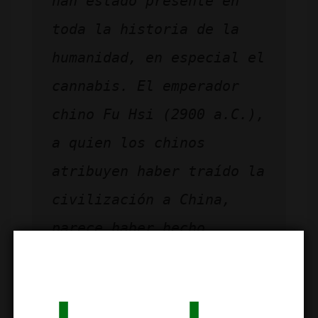
han estado presente en 
toda la historia de la 
humanidad, en especial el 
cannabis. El emperador 
chino Fu Hsi (2900 a.C.), 
a quien los chinos 
atribuyen haber traído la 
civilización a China, 
parece haber hecho 
referencia a Ma, la 
palabra china para el 
cannabis, señalando que 