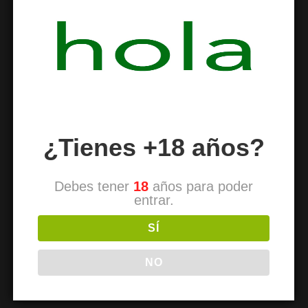
Tomar abundante agua
Se aconseja realizar ejercicios físicos
Legislación
: Es legal su venta
¿Tienes +18 años?
Fuente de la información
: Wikipedia
Debes tener
18
años para poder
entrar.
Relacionado
SÍ
NO
Mate
Alcohol