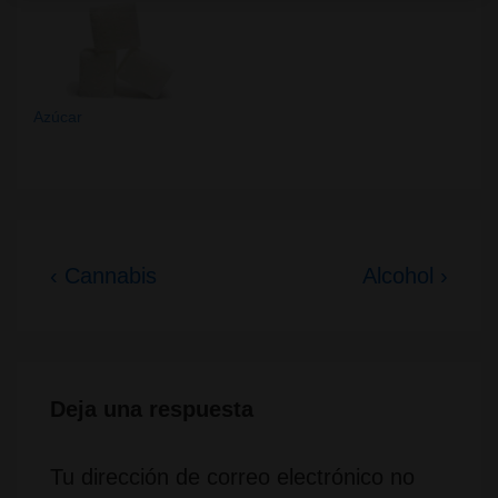
Azúcar
Navegación
La
La
‹ Cannabis
Alcohol ›
de
entrada
entrada
entradas
anterior
siguiente
es
es
Deja una respuesta
Tu dirección de correo electrónico no