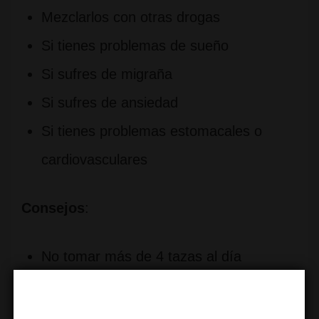
Mezclarlos con otras drogas
Si tienes problemas de sueño
Si sufres de migraña
Si sufres de ansiedad
Si tienes problemas estomacales o
cardiovasculares
Consejos
:
No tomar más de 4 tazas al día
No mezclar cafeína con alcohol
Sustituir el café de la mañana por un té