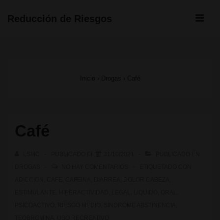
↓
ME
Reducción de Riesgos
Saltar
Navegación
al
principal
contenido
Inicio
›
Drogas
›
Café
principal
Café
LSMC
PUBLICADO EL
31/10/2021
PUBLICADO EN
DROGAS
NO HAY COMENTARIOS
ETIQUETADO CON
ADICCION
,
CAFE
,
CAFEINA
,
DIARREA
,
DOLOR CABEZA
,
ESTIMULANTE
,
HIPERACTIVIDAD
,
LEGAL
,
LIQUIDO
,
ORAL
,
PSICOACTIVO
,
RIESGO MEDIO
,
SINDROME ABSTINENCIA
,
TEOBROMINA
,
USO RECREATIVO