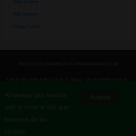
Dejar de fumar
RdR Cannabis
Energy Control
ASOCIACIÓN CANNABICA LA SAGRADA MARIA CLUB
CALLE MALLORCA 440, LOCAL 1 - 08013 - LA SAGRADA FAMÍLIA -
BARCELONA - HOLA@ LASAGRADAMARIACLUB.ORG
Al navegar por nuestra
Aceptar
Menú
Aviso legal
Política de privacidad
Política de cookies
web aceptas el uso que
Fundamento legal
del
hacemos de las
pie
cookies.
de