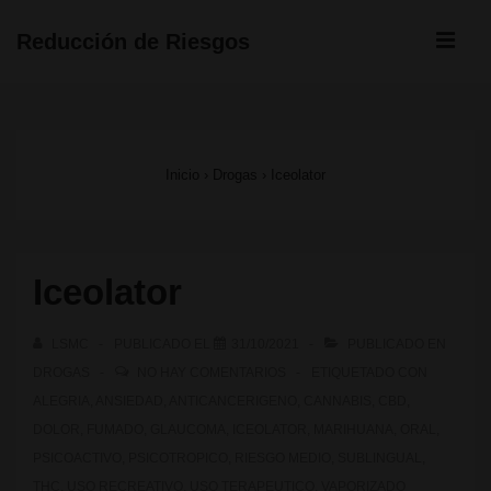
↓
ME
Reducción de Riesgos
Saltar
Navegación
al
principal
contenido
Inicio
›
Drogas
›
Iceolator
principal
Iceolator
LSMC
PUBLICADO EL
31/10/2021
PUBLICADO EN
DROGAS
NO HAY COMENTARIOS
ETIQUETADO CON
ALEGRIA
,
ANSIEDAD
,
ANTICANCERIGENO
,
CANNABIS
,
CBD
,
DOLOR
,
FUMADO
,
GLAUCOMA
,
ICEOLATOR
,
MARIHUANA
,
ORAL
,
PSICOACTIVO
,
PSICOTROPICO
,
RIESGO MEDIO
,
SUBLINGUAL
,
THC
,
USO RECREATIVO
,
USO TERAPEUTICO
,
VAPORIZADO