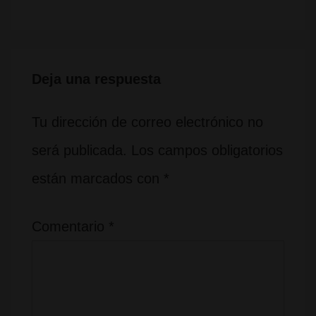
de
entrada
entradas
siguiente
es
Deja una respuesta
Tu dirección de correo electrónico no
será publicada.
Los campos obligatorios
están marcados con
*
Comentario
*