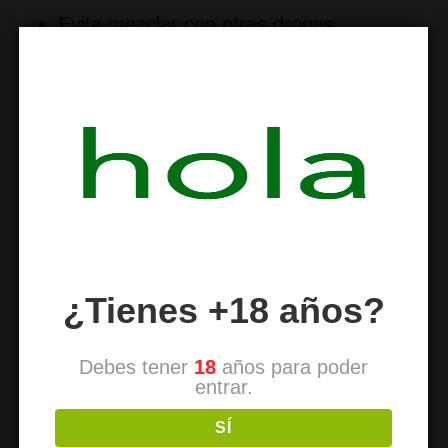
Evita mezclar con otras drogas
Evita mezclar con tabaco, causa más
dependencia de los porros
Prudencia con los comestibles altos en
THC
Legislación:
Es ilegal portar, vender y
comprar o cultivar cannabis, no esta
¿Tienes +18 años?
penado el consumo personal en privado.
Debes tener
18
años para poder
entrar.
Fuente de la información
: Wikipedia
SÍ